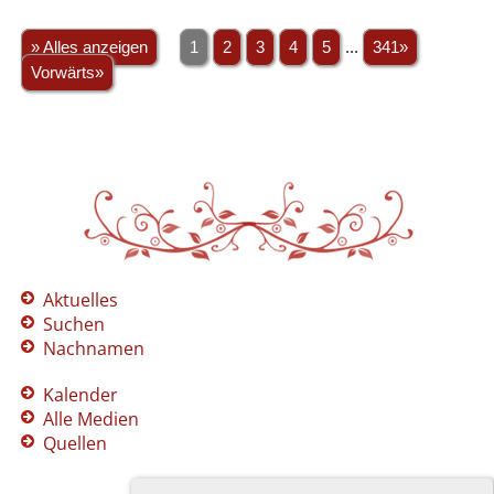
» Alles anzeigen
1
2
3
4
5
...
341»
Vorwärts»
Aktuelles
Suchen
Nachnamen
Kalender
Alle Medien
Quellen