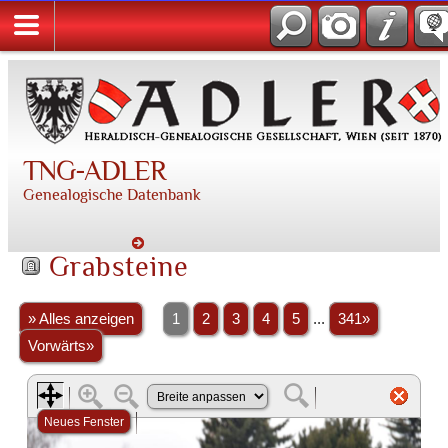
TNG-ADLER
Genealogische Datenbank
Grabsteine
» Alles anzeigen
1
2
3
4
5
...
341»
Vorwärts»