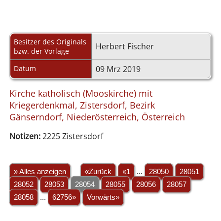
Besitzer des Originals
Herbert Fischer
bzw. der Vorlage
Datum
09 Mrz 2019
Kirche katholisch (Mooskirche) mit
Kriegerdenkmal, Zistersdorf, Bezirk
Gänserndorf, Niederösterreich, Österreich
Notizen:
2225 Zistersdorf
» Alles anzeigen
«Zurück
«1
...
28050
28051
28052
28053
28054
28055
28056
28057
28058
...
62756»
Vorwärts»