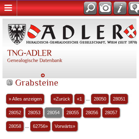
TNG-ADLER
Genealogische Datenbank
Grabsteine
» Alles anzeigen
«Zurück
«1
...
28050
28051
28052
28053
28054
28055
28056
28057
28058
...
62756»
Vorwärts»