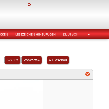
CKEN
LESEZEICHEN HINZUFÜGEN
...
62756»
Vorwärts»
» Diaschau