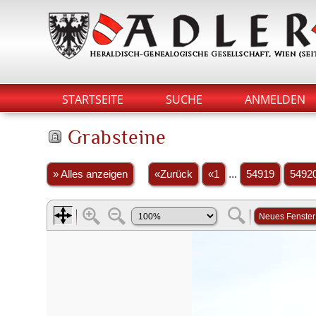
STARTSEITE
SUCHE
ANMELDEN
Grabsteine
» Alles anzeigen
«Zurück
«1
...
54919
5492