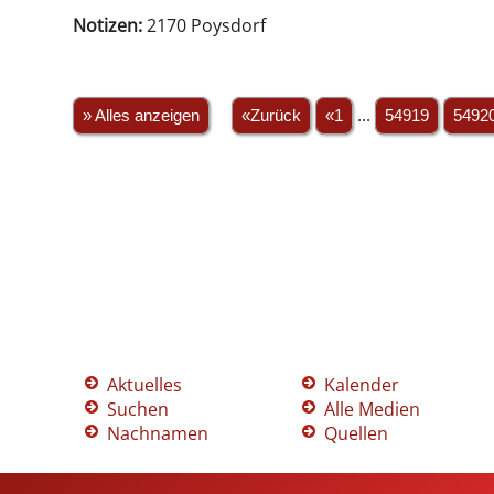
Notizen:
2170 Poysdorf
» Alles anzeigen
«Zurück
«1
...
54919
5492
Aktuelles
Kalender
Suchen
Alle Medien
Nachnamen
Quellen