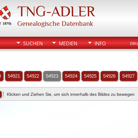
TNG-ADLER
Genealogische Datenbank
SUCHEN
MEDIEN
INFO
DRU
0
54921
54922
54923
54924
54925
54926
54927