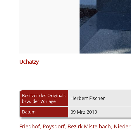
Uchatzy
Besitzer des Originals
Herbert Fischer
bzw. der Vorlage
Datum
09 Mrz 2019
Friedhof, Poysdorf, Bezirk Mistelbach, Nieder