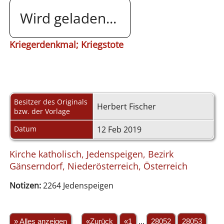
Wird geladen...
Kriegerdenkmal; Kriegstote
Besitzer des Originals
Herbert Fischer
bzw. der Vorlage
Datum
12 Feb 2019
Kirche katholisch, Jedenspeigen, Bezirk
Gänserndorf, Niederösterreich, Österreich
Notizen:
2264 Jedenspeigen
» Alles anzeigen
«Zurück
«1
...
28052
28053