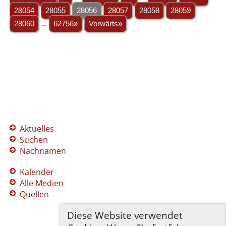
28054
28055
28056
28057
28058
28059
28060
...
62756»
Vorwärts»
Aktuelles
Suchen
Nachnamen
Kalender
Alle Medien
Quellen
Diese Website verwendet