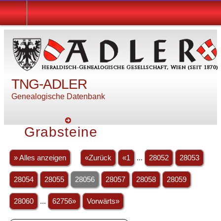
TNG-ADLER
Genealogische Datenbank
Grabsteine
» Alles anzeigen
«Zurück
«1
...
28052
28053
28054
28055
28056
28057
28058
28059
28060
...
62756»
Vorwärts»