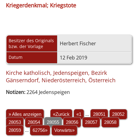
Kriegerdenkmal; Kriegstote
Besitzer des Originals
Herbert Fischer
bzw. der Vorlage
Datum
12 Feb 2019
Kirche katholisch, Jedenspeigen, Bezirk
Gänserndorf, Niederösterreich, Österreich
Notizen:
2264 Jedenspeigen
» Alles anzeigen
«Zurück
«1
...
28051
28052
28053
28054
28055
28056
28057
28058
28059
...
62756»
Vorwärts»