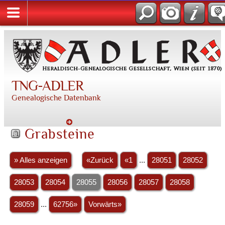
TNG-ADLER
Genealogische Datenbank
Grabsteine
» Alles anzeigen
«Zurück
«1
...
28051
28052
28053
28054
28055
28056
28057
28058
28059
...
62756»
Vorwärts»