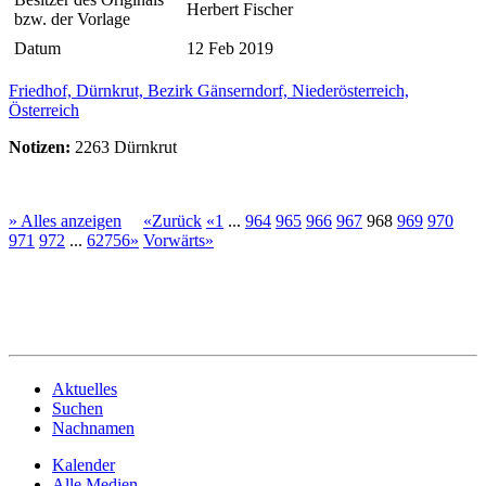
Herbert Fischer
bzw. der Vorlage
Datum
12 Feb 2019
Friedhof, Dürnkrut, Bezirk Gänserndorf, Niederösterreich,
Österreich
Notizen:
2263 Dürnkrut
» Alles anzeigen
«Zurück
«1
...
964
965
966
967
968
969
970
971
972
...
62756»
Vorwärts»
Aktuelles
Suchen
Nachnamen
Kalender
Alle Medien