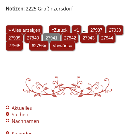
Notizen:
2225 Großinzersdorf
» Alles anzeigen
«Zurück
«1
...
27937
27938
27939
27940
27941
27942
27943
27944
27945
...
62756»
Vorwärts»
Aktuelles
Suchen
Nachnamen
Kalender