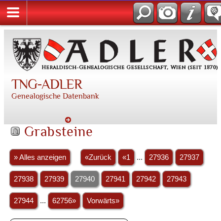
TNG-ADLER
Genealogische Datenbank
Grabsteine
» Alles anzeigen
«Zurück
«1
...
27936
27937
27938
27939
27940
27941
27942
27943
27944
...
62756»
Vorwärts»