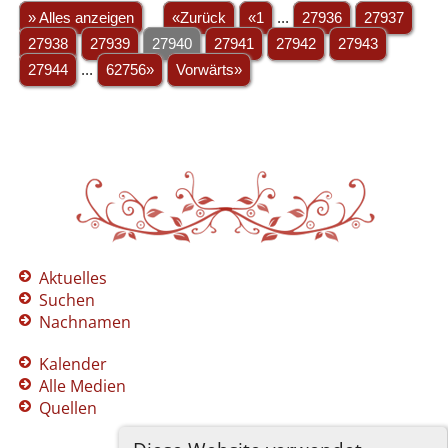
» Alles anzeigen
«Zurück
«1
...
27936
27937
27938
27939
27940
27941
27942
27943
27944
...
62756»
Vorwärts»
Aktuelles
Suchen
Nachnamen
Kalender
Alle Medien
Quellen