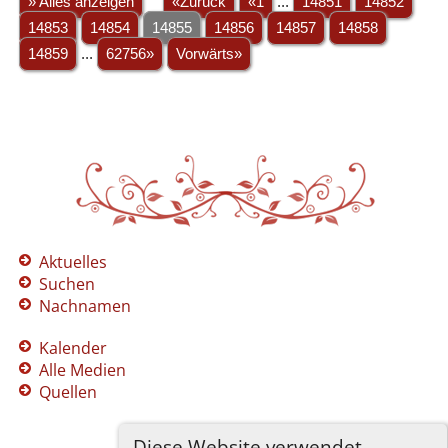
» Alles anzeigen
«Zurück
«1
...
14851
14852
14853
14854
14855
14856
14857
14858
14859
...
62756»
Vorwärts»
Aktuelles
Suchen
Nachnamen
Kalender
Alle Medien
Quellen
Diese Website verwendet