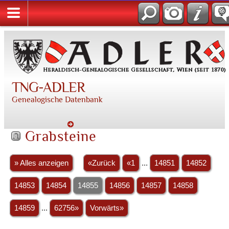
TNG-ADLER
Genealogische Datenbank
Grabsteine
» Alles anzeigen
«Zurück
«1
...
14851
14852
14853
14854
14855
14856
14857
14858
14859
...
62756»
Vorwärts»