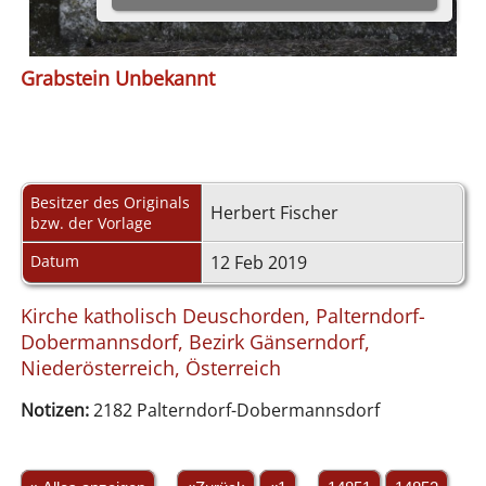
Grabstein Unbekannt
Besitzer des Originals
Herbert Fischer
bzw. der Vorlage
Datum
12 Feb 2019
Kirche katholisch Deuschorden, Palterndorf-
Dobermannsdorf, Bezirk Gänserndorf,
Niederösterreich, Österreich
Notizen:
2182 Palterndorf-Dobermannsdorf