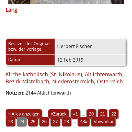
Lang
Besitzer des Originals
Herbert Fischer
bzw. der Vorlage
Datum
12 Feb 2019
Kirche katholisch (St. Nikolaus), Altlichtenwarth,
Bezirk Mistelbach, Niederösterreich, Österreich
Notizen:
2144 Altlichtenwarth
» Alles anzeigen
«Zurück
«1
...
20
21
22
23
24
25
26
27
28
...
48»
Vorwärts»