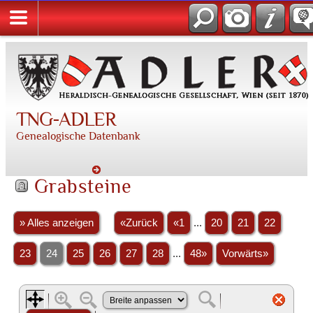
TNG-ADLER
Genealogische Datenbank
Grabsteine
» Alles anzeigen
«Zurück
«1
...
20
21
22
23
24
25
26
27
28
...
48»
Vorwärts»