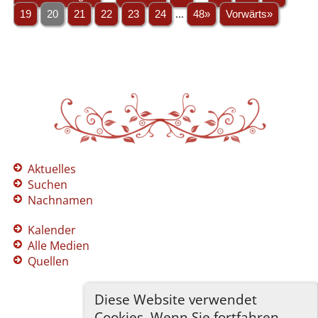
19
20
21
22
23
24
...
48»
Vorwärts»
Aktuelles
Suchen
Nachnamen
Kalender
Alle Medien
Quellen
Diese Website verwendet
Cookies. Wenn Sie fortfahren,