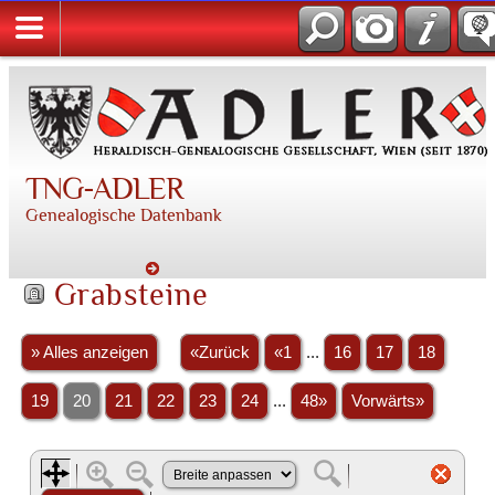
TNG-ADLER
Genealogische Datenbank
Grabsteine
» Alles anzeigen
«Zurück
«1
...
16
17
18
19
20
21
22
23
24
...
48»
Vorwärts»