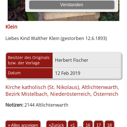
Klein
Liebes Kind Walther Klein (gestorben 12.6.1893)
Besitzer des Originals
Herbert Fischer
bzw. der Vorlage
Datum
12 Feb 2019
Kirche katholisch (St. Nikolaus), Altlichtenwarth,
Bezirk Mistelbach, Niederösterreich, Österreich
Notizen:
2144 Altlichtenwarth
» Alles anzeigen
«Zurück
«1
...
16
17
18