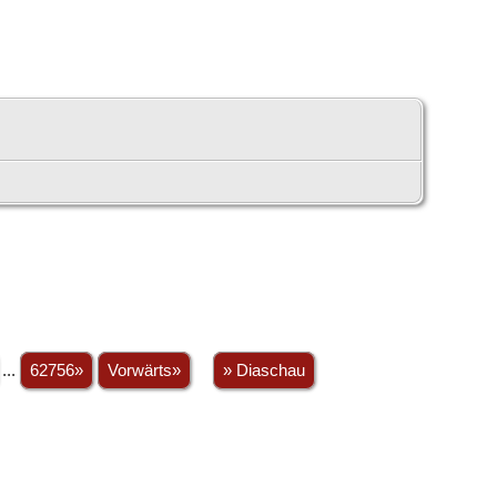
...
62756»
Vorwärts»
» Diaschau