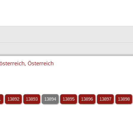
österreich, Österreich
1
13892
13893
13894
13895
13896
13897
13898