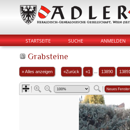
STARTSEITE
SUCHE
ANMELDEN
Grabsteine
» Alles anzeigen
«Zurück
«1
...
13890
1389