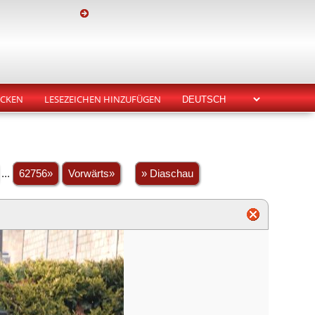
CKEN
LESEZEICHEN HINZUFÜGEN
...
62756»
Vorwärts»
» Diaschau