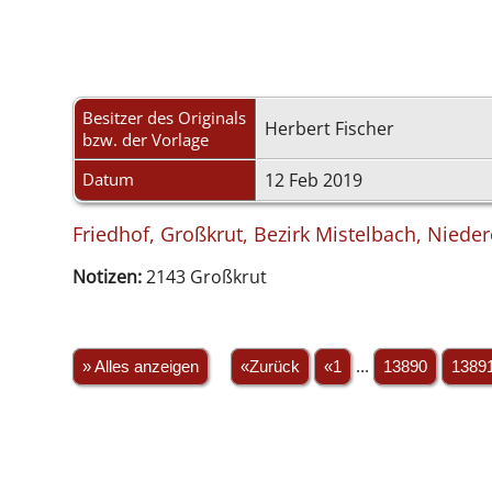
Besitzer des Originals
Herbert Fischer
bzw. der Vorlage
Datum
12 Feb 2019
Friedhof, Großkrut, Bezirk Mistelbach, Nieder
Notizen:
2143 Großkrut
» Alles anzeigen
«Zurück
«1
...
13890
1389