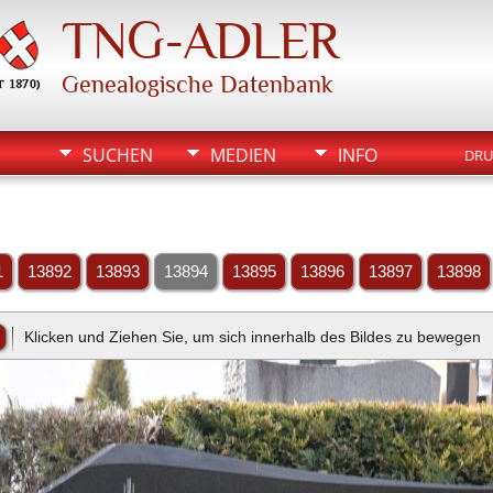
TNG-ADLER
Genealogische Datenbank
SUCHEN
MEDIEN
INFO
DRU
1
13892
13893
13894
13895
13896
13897
13898