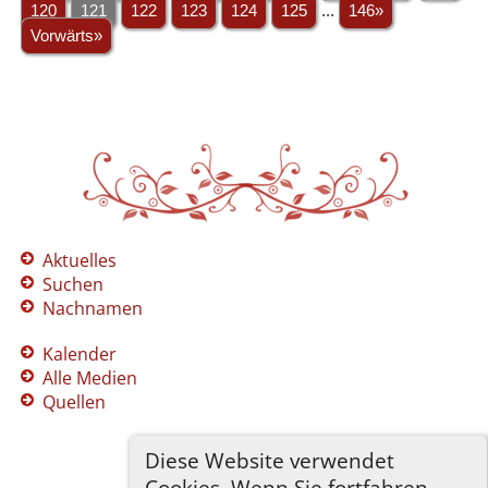
120
121
122
123
124
125
...
146»
Vorwärts»
Aktuelles
Suchen
Nachnamen
Kalender
Alle Medien
Quellen
Diese Website verwendet
Cookies. Wenn Sie fortfahren,