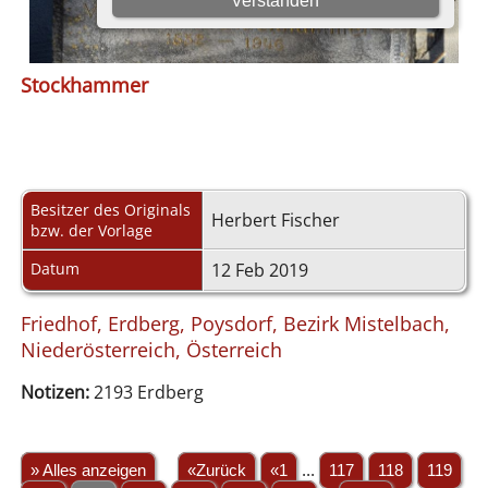
Stockhammer
Besitzer des Originals
Herbert Fischer
bzw. der Vorlage
Datum
12 Feb 2019
Friedhof, Erdberg, Poysdorf, Bezirk Mistelbach,
Niederösterreich, Österreich
Notizen:
2193 Erdberg
» Alles anzeigen
«Zurück
«1
...
117
118
119