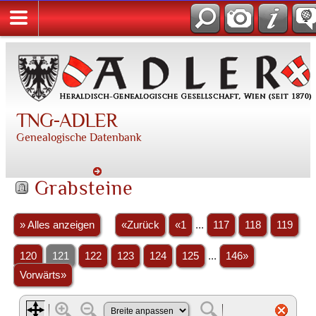
TNG-ADLER
Genealogische Datenbank
Grabsteine
» Alles anzeigen
«Zurück
«1
...
117
118
119
120
121
122
123
124
125
...
146»
Vorwärts»