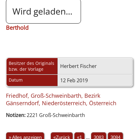
Wird geladen...
Berthold
Besitzer des Originals
Herbert Fischer
bzw. der Vorlage
Datum
12 Feb 2019
Friedhof, Groß-Schweinbarth, Bezirk
Gänserndorf, Niederösterreich, Österreich
Notizen:
2221 Groß-Schweinbarth
» Alles anzeigen
«Zurück
«1
...
3083
3084