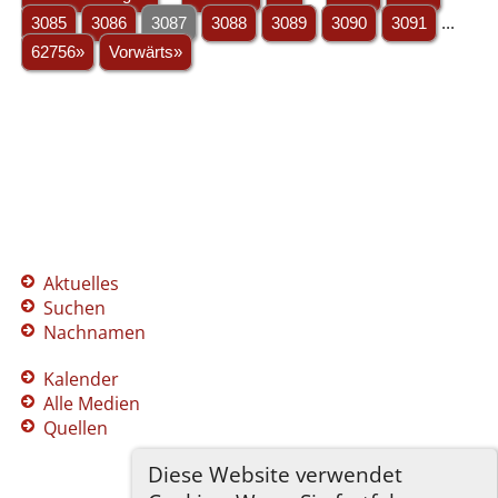
3085
3086
3087
3088
3089
3090
3091
...
62756»
Vorwärts»
Aktuelles
Suchen
Nachnamen
Kalender
Alle Medien
Quellen
Diese Website verwendet