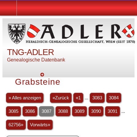
TNG-ADLER
Genealogische Datenbank
Grabsteine
» Alles anzeigen
«Zurück
«1
...
3083
3084
3085
3086
3087
3088
3089
3090
3091
...
62756»
Vorwärts»