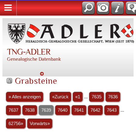
TNG-ADLER
Genealogische Datenbank
Grabsteine
» Alles anzeigen
«Zurück
«1
...
7635
7636
7637
7638
7639
7640
7641
7642
7643
...
62756»
Vorwärts»