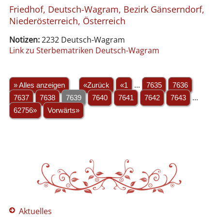
Friedhof, Deutsch-Wagram, Bezirk Gänserndorf,
Niederösterreich, Österreich
Notizen:
2232 Deutsch-Wagram
Link zu Sterbematriken Deutsch-Wagram
» Alles anzeigen
«Zurück
«1
...
7635
7636
7637
7638
7639
7640
7641
7642
7643
...
62756»
Vorwärts»
Aktuelles