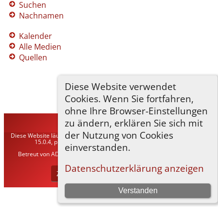
Suchen
Nachnamen
Kalender
Alle Medien
Quellen
Diese Website verwendet
Cookies. Wenn Sie fortfahren,
ohne Ihre Browser-Einstellungen
zu ändern, erklären Sie sich mit
TNG-ADLER
©
2026
der Nutzung von Cookies
Diese Website läuft mit
The Next Generation of Genealogy Sitebuilding
v.
15.0.4, programmiert von Darrin Lythgoe © 2001-2026.
einverstanden.
Betreut von
ADLER Heraldisch-Genealogische Gesellschaft, Wien
. |
Datenschutzerklärung
.
Datenschutzerklärung anzeigen
Zur Desktop-Webseite wechseln
Verstanden