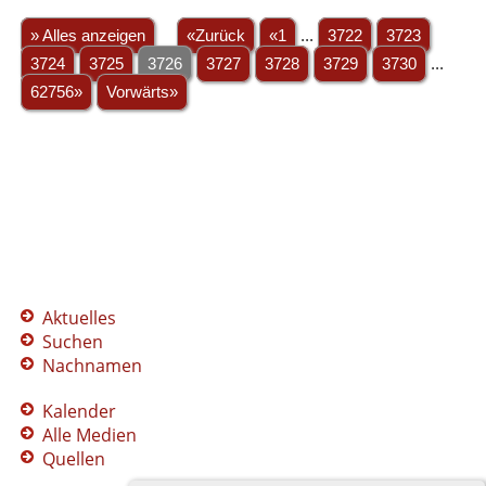
» Alles anzeigen
«Zurück
«1
...
3722
3723
3724
3725
3726
3727
3728
3729
3730
...
62756»
Vorwärts»
Aktuelles
Suchen
Nachnamen
Kalender
Alle Medien
Quellen