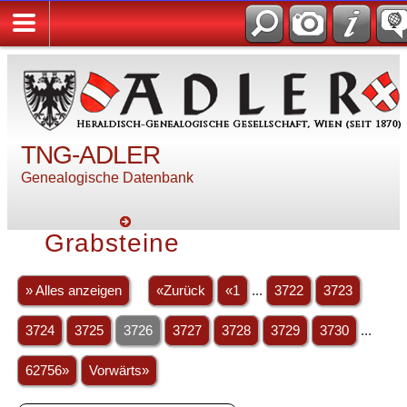
TNG-ADLER
Genealogische Datenbank
Grabsteine
» Alles anzeigen
«Zurück
«1
...
3722
3723
3724
3725
3726
3727
3728
3729
3730
...
62756»
Vorwärts»