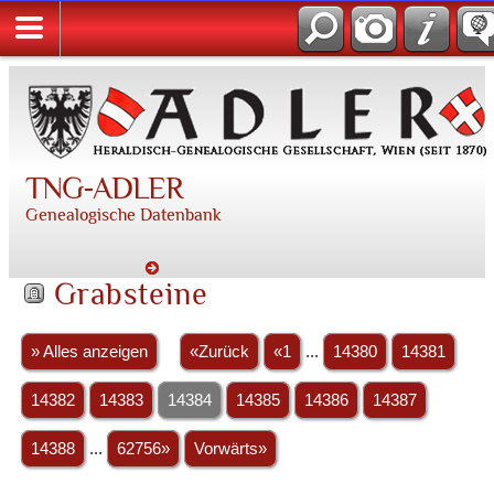
TNG-ADLER
Genealogische Datenbank
Grabsteine
» Alles anzeigen
«Zurück
«1
...
14380
14381
14382
14383
14384
14385
14386
14387
14388
...
62756»
Vorwärts»