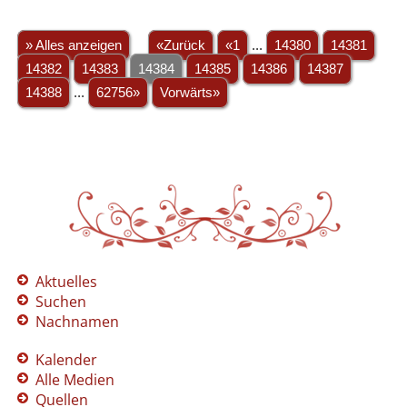
» Alles anzeigen
«Zurück
«1
...
14380
14381
14382
14383
14384
14385
14386
14387
14388
...
62756»
Vorwärts»
Aktuelles
Suchen
Nachnamen
Kalender
Alle Medien
Quellen