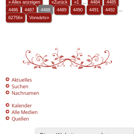
» Alles anzeigen
«Zurück
«1
...
4484
4485
4486
4487
4488
4489
4490
4491
4492
...
62756»
Vorwärts»
Aktuelles
Suchen
Nachnamen
Kalender
Alle Medien
Quellen