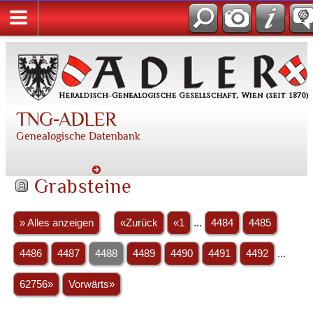
TNG-ADLER
Genealogische Datenbank
Grabsteine
» Alles anzeigen
«Zurück
«1
...
4484
4485
4486
4487
4488
4489
4490
4491
4492
...
62756»
Vorwärts»