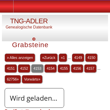
TNG-ADLER
Genealogische Datenbank
Grabsteine
» Alles anzeigen
«Zurück
«1
...
4149
4150
4151
4152
4153
4154
4155
4156
4157
...
62756»
Vorwärts»
Wird geladen...