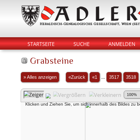
STARTSEITE
SUCHE
ANMELDEN
Grabsteine
» Alles anzeigen
«Zurück
«1
...
3517
3518