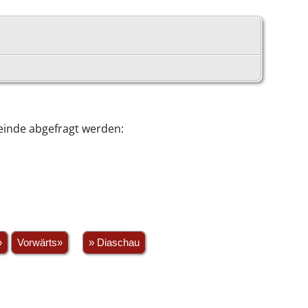
einde abgefragt werden:
»
Vorwärts»
» Diaschau