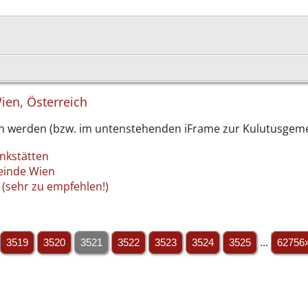
Wien, Österreich
n werden (bzw. im untenstehenden iFrame zur Kulutusgem
enkstätten
meinde Wien
 (sehr zu empfehlen!)
3519
3520
3521
3522
3523
3524
3525
...
62756