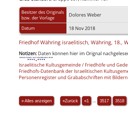
Besitzer des Originals
Dolores Weber
bzw. der Vorlage
Datum
18 Nov 2018
Friedhof Währing israelitisch, Währing, 18., 
Notizen:
Daten können hier im Orignal nachgelese
Israelitische Kultusgemeinde / Friedhöfe und Ged
Friedhofs-Datenbank der Israelitischen Kultusge
Personenregister und Grababschriften mit Bildern
» Alles anzeigen
«Zurück
«1
...
3517
3518