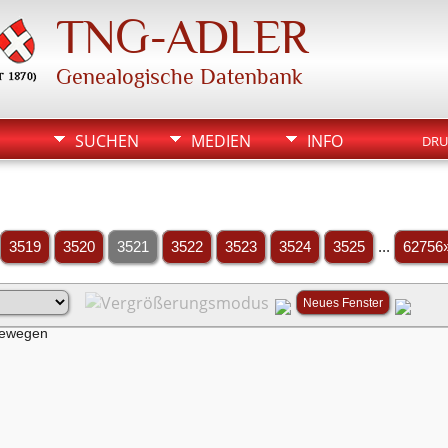
TNG-ADLER
Genealogische Datenbank
SUCHEN
MEDIEN
INFO
DRU
3519
3520
3521
3522
3523
3524
3525
...
62756