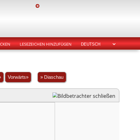
CKEN
LESEZEICHEN HINZUFÜGEN
»
Vorwärts»
» Diaschau