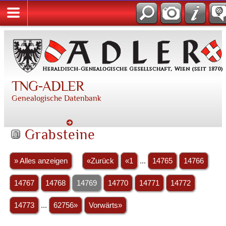
TNG-ADLER
Genealogische Datenbank
Grabsteine
» Alles anzeigen
«Zurück
«1
...
14765
14766
14767
14768
14769
14770
14771
14772
14773
...
62756»
Vorwärts»