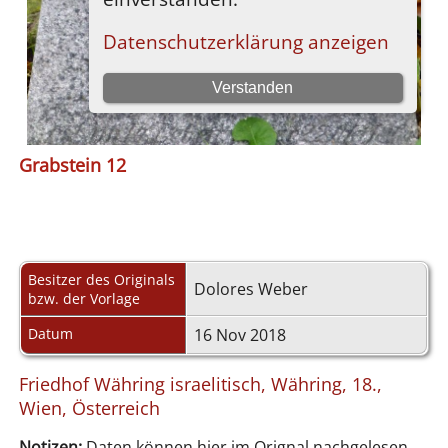
Grabstein 12
Besitzer des Originals
Dolores Weber
bzw. der Vorlage
Datum
16 Nov 2018
Friedhof Währing israelitisch, Währing, 18.,
Wien, Österreich
Notizen:
Daten können hier im Orignal nachgelesen