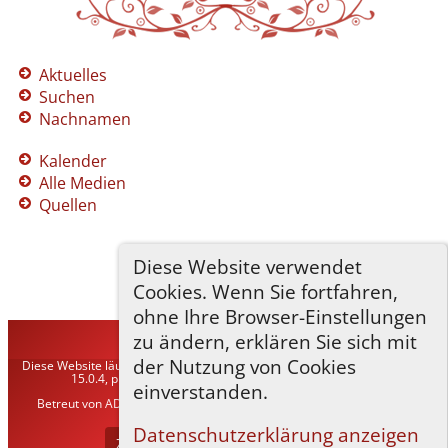
Aktuelles
Suchen
Nachnamen
Kalender
Alle Medien
Quellen
Diese Website verwendet
Cookies. Wenn Sie fortfahren,
ohne Ihre Browser-Einstellungen
zu ändern, erklären Sie sich mit
TNG-ADLER
©
2026
der Nutzung von Cookies
Diese Website läuft mit
The Next Generation of Genealogy Sitebuilding
v.
15.0.4, programmiert von Darrin Lythgoe © 2001-2026.
einverstanden.
Betreut von
ADLER Heraldisch-Genealogische Gesellschaft, Wien
. |
Datenschutzerklärung
.
Datenschutzerklärung anzeigen
Zur Desktop-Webseite wechseln