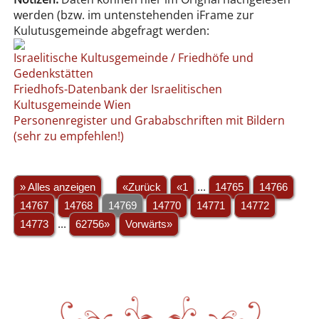
werden (bzw. im untenstehenden iFrame zur
Kulutusgemeinde abgefragt werden:
Israelitische Kultusgemeinde / Friedhöfe und
Gedenkstätten
Friedhofs-Datenbank der Israelitischen
Kultusgemeinde Wien
Personenregister und Grababschriften mit Bildern
(sehr zu empfehlen!)
» Alles anzeigen
«Zurück
«1
...
14765
14766
14767
14768
14769
14770
14771
14772
14773
...
62756»
Vorwärts»