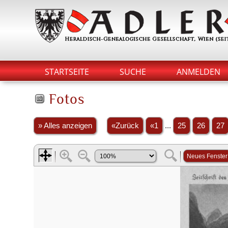
STARTSEITE
SUCHE
ANMELDEN
Fotos
» Alles anzeigen
«Zurück
«1
...
25
26
27