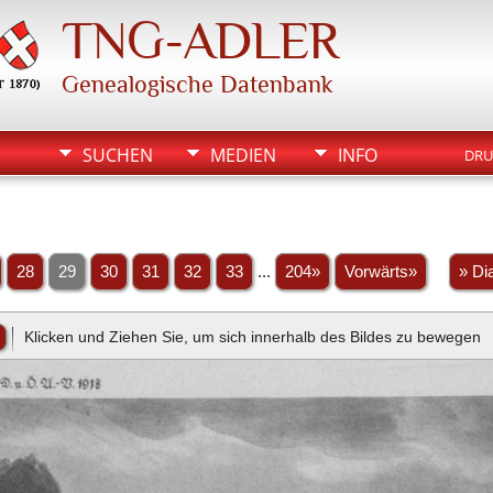
TNG-ADLER
Genealogische Datenbank
SUCHEN
MEDIEN
INFO
DRU
28
29
30
31
32
33
...
204»
Vorwärts»
» Di