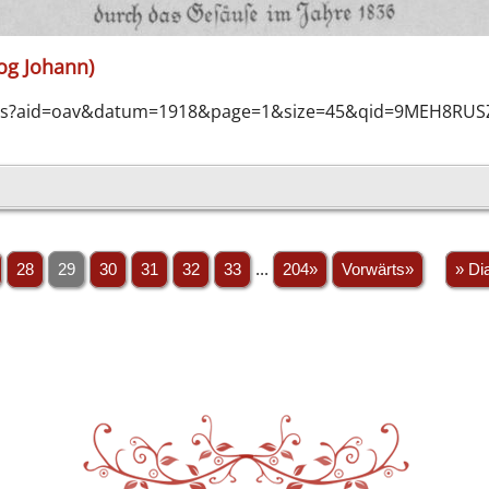
og Johann)
nno-plus?aid=oav&datum=1918&page=1&size=45&qid=9MEH8
28
29
30
31
32
33
...
204»
Vorwärts»
» Di