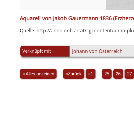
Aquarell von Jakob Gauermann 1836 (Erzherz
Quelle: http://anno.onb.ac.at/cgi-content/a
Verknüpft mit
Johann von Österreich
» Alles anzeigen
«Zurück
«1
...
25
26
27