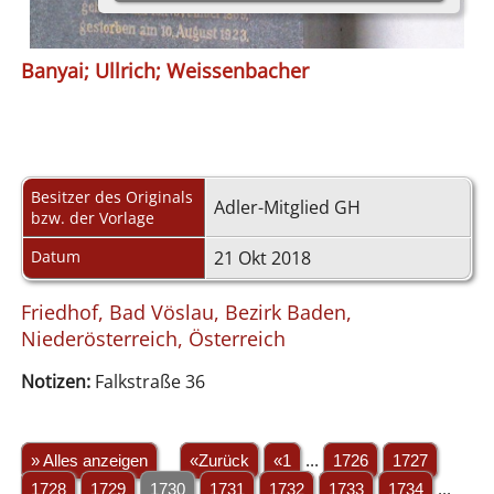
Banyai; Ullrich; Weissenbacher
Besitzer des Originals
Adler-Mitglied GH
bzw. der Vorlage
Datum
21 Okt 2018
Friedhof, Bad Vöslau, Bezirk Baden,
Niederösterreich, Österreich
Notizen:
Falkstraße 36
» Alles anzeigen
«Zurück
«1
...
1726
1727
1728
1729
1730
1731
1732
1733
1734
...