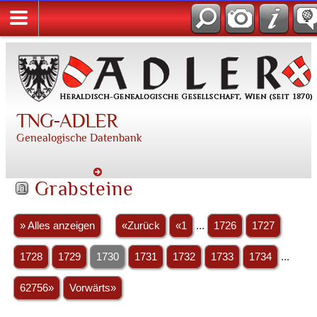
TNG-ADLER
Genealogische Datenbank
Grabsteine
» Alles anzeigen
«Zurück
«1
...
1726
1727
1728
1729
1730
1731
1732
1733
1734
...
62756»
Vorwärts»