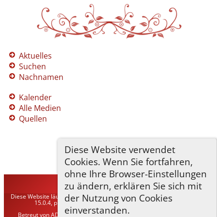
Aktuelles
Suchen
Nachnamen
Kalender
Alle Medien
Quellen
Diese Website verwendet
Cookies. Wenn Sie fortfahren,
ohne Ihre Browser-Einstellungen
zu ändern, erklären Sie sich mit
TNG-ADLER
©
2026
der Nutzung von Cookies
Diese Website läuft mit
The Next Generation of Genealogy Sitebuilding
v.
15.0.4, programmiert von Darrin Lythgoe © 2001-2026.
einverstanden.
Betreut von
ADLER Heraldisch-Genealogische Gesellschaft, Wien
. |