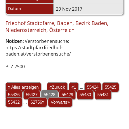
Datum
29 Nov 2017
Friedhof Stadtpfarre, Baden, Bezirk Baden,
Niederösterreich, Österreich
Notizen:
Verstorbenensuche:
https://stadtpfarrfriedhof-
baden.at/verstorbenensuche/
PLZ 2500
» Alles anzeigen
«Zurück
«1
...
55424
55425
55426
55427
55428
55429
55430
55431
55432
...
62756»
Vorwärts»