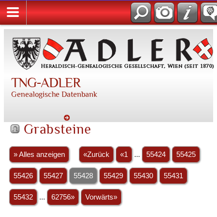
TNG-ADLER
Genealogische Datenbank
Grabsteine
» Alles anzeigen
«Zurück
«1
...
55424
55425
55426
55427
55428
55429
55430
55431
55432
...
62756»
Vorwärts»