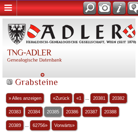
TNG-ADLER
Genealogische Datenbank
Grabsteine
» Alles anzeigen
«Zurück
«1
...
20381
20382
20383
20384
20385
20386
20387
20388
20389
...
62756»
Vorwärts»