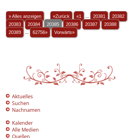
» Alles anzeigen
«Zurück
«1
...
20381
20382
20383
20384
20385
20386
20387
20388
20389
...
62756»
Vorwärts»
Aktuelles
Suchen
Nachnamen
Kalender
Alle Medien
Quellen