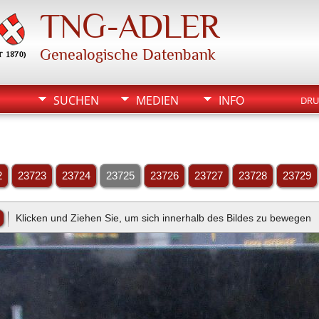
TNG-ADLER
Genealogische Datenbank
SUCHEN
MEDIEN
INFO
DRU
2
23723
23724
23725
23726
23727
23728
23729