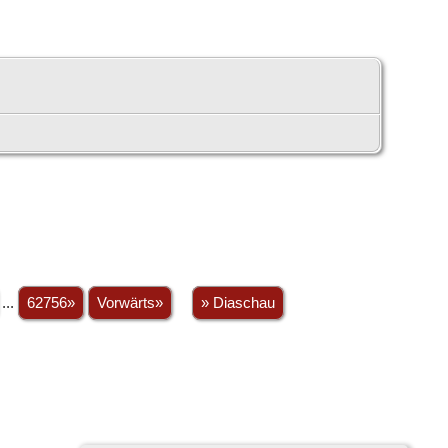
...
62756»
Vorwärts»
» Diaschau