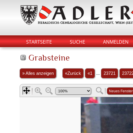
STARTSEITE
SUCHE
ANMELDEN
Grabsteine
» Alles anzeigen
«Zurück
«1
...
23721
2372