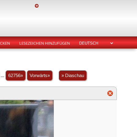
CKEN
LESEZEICHEN HINZUFÜGEN
...
62756»
Vorwärts»
» Diaschau