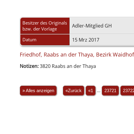
Besitzer des Originals
Adler-Mitglied GH
bzw. der Vorlage
Datum
15 Mrz 2017
Friedhof, Raabs an der Thaya, Bezirk Waidhof
Notizen:
3820 Raabs an der Thaya
» Alles anzeigen
«Zurück
«1
...
23721
2372