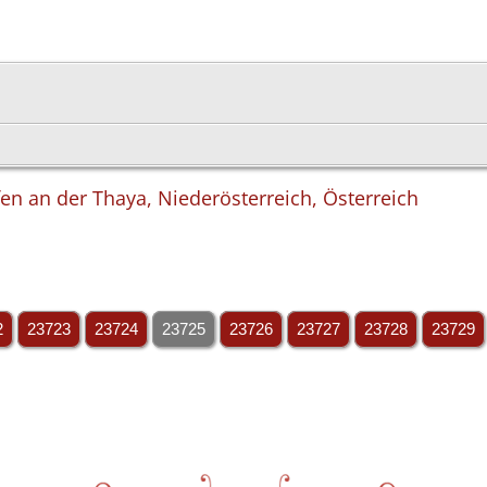
en an der Thaya, Niederösterreich, Österreich
2
23723
23724
23725
23726
23727
23728
23729