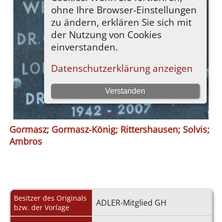
Gormasz; Gormasz-König; Rittershausen; Solvis;
Ambros
Besitzer des Originals
ADLER-Mitglied GH
bzw. der Vorlage