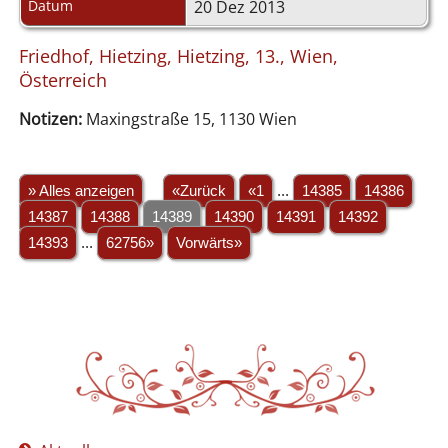
Datum
20 Dez 2013
Friedhof, Hietzing, Hietzing, 13., Wien,
Österreich
Notizen:
Maxingstraße 15, 1130 Wien
» Alles anzeigen
«Zurück
«1
...
14385
14386
14387
14388
14389
14390
14391
14392
14393
...
62756»
Vorwärts»