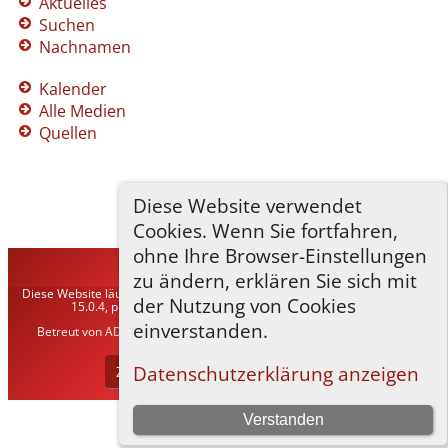
Aktuelles
Suchen
Nachnamen
Kalender
Alle Medien
Quellen
Diese Website verwendet
Cookies. Wenn Sie fortfahren,
ohne Ihre Browser-Einstellungen
TNG-ADLER
©
2026
zu ändern, erklären Sie sich mit
Diese Website läuft mit
The Next Generation of Genealogy Sitebuilding
v.
der Nutzung von Cookies
15.0.4, programmiert von Darrin Lythgoe © 2001-2026.
einverstanden.
Betreut von
ADLER Heraldisch-Genealogische Gesellschaft, Wien
. |
Datenschutzerklärung
.
Datenschutzerklärung anzeigen
Zur Desktop-Webseite wechseln
Verstanden