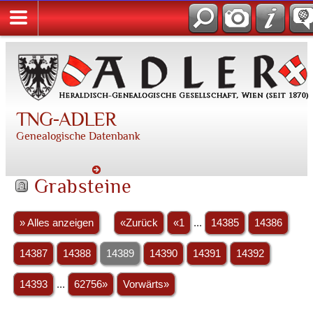
TNG-ADLER
Genealogische Datenbank
Grabsteine
» Alles anzeigen
«Zurück
«1
...
14385
14386
14387
14388
14389
14390
14391
14392
14393
...
62756»
Vorwärts»