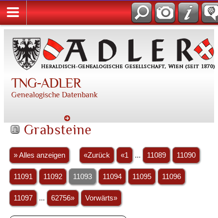
TNG-ADLER
Genealogische Datenbank
Grabsteine
» Alles anzeigen
«Zurück
«1
...
11089
11090
11091
11092
11093
11094
11095
11096
11097
...
62756»
Vorwärts»