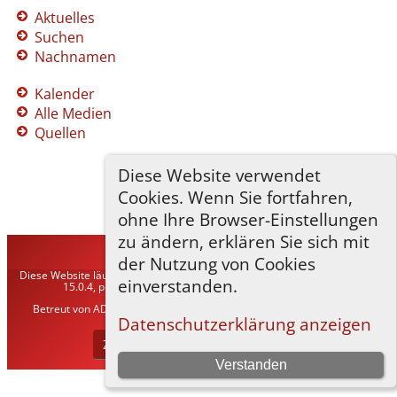
Aktuelles
Suchen
Nachnamen
Kalender
Alle Medien
Quellen
Diese Website verwendet
Cookies. Wenn Sie fortfahren,
ohne Ihre Browser-Einstellungen
zu ändern, erklären Sie sich mit
TNG-ADLER
©
2026
der Nutzung von Cookies
Diese Website läuft mit
The Next Generation of Genealogy Sitebuilding
v.
einverstanden.
15.0.4, programmiert von Darrin Lythgoe © 2001-2026.
Betreut von
ADLER Heraldisch-Genealogische Gesellschaft, Wien
. |
Datenschutzerklärung
.
Datenschutzerklärung anzeigen
Zur Desktop-Webseite wechseln
Verstanden