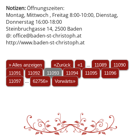
Notizen:
Öffnungszeiten:
Montag, Mittwoch , Freitag 8:00-10:00, Dienstag,
Donnerstag 16:00-18:00
Steinbruchgasse 14, 2500 Baden
@: office@baden-st-christoph.at
http://www.baden-st-christoph.at
» Alles anzeigen
«Zurück
«1
...
11089
11090
11091
11092
11093
11094
11095
11096
11097
...
62756»
Vorwärts»