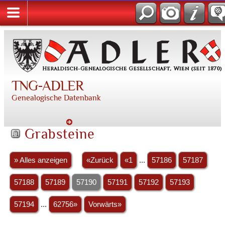
TNG-ADLER
Genealogische Datenbank
Grabsteine
» Alles anzeigen
«Zurück
«1
...
57186
57187
57188
57189
57190
57191
57192
57193
57194
...
62756»
Vorwärts»