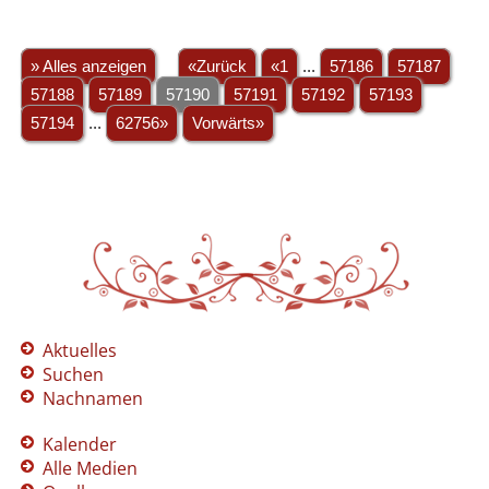
» Alles anzeigen
«Zurück
«1
...
57186
57187
57188
57189
57190
57191
57192
57193
57194
...
62756»
Vorwärts»
Aktuelles
Suchen
Nachnamen
Kalender
Alle Medien