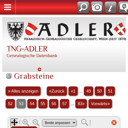
TNG-ADLER
Genealogische Datenbank
Grabsteine
» Alles anzeigen
«Zurück
«1
...
49
50
51
52
53
54
55
56
57
...
83»
Vorwärts»