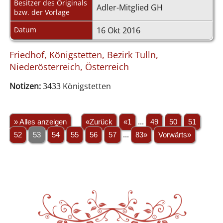
Besitzer des Originals
Adler-Mitglied GH
bzw. der Vorlage
Datum
16 Okt 2016
Friedhof, Königstetten, Bezirk Tulln,
Niederösterreich, Österreich
Notizen:
3433 Königstetten
» Alles anzeigen
«Zurück
«1
...
49
50
51
52
53
54
55
56
57
...
83»
Vorwärts»