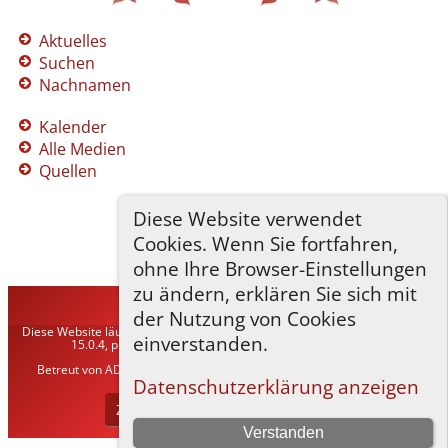
Aktuelles
Suchen
Nachnamen
Kalender
Alle Medien
Quellen
Diese Website verwendet
Cookies. Wenn Sie fortfahren,
ohne Ihre Browser-Einstellungen
zu ändern, erklären Sie sich mit
TNG-ADLER
©
2026
der Nutzung von Cookies
Diese Website läuft mit
The Next Generation of Genealogy Sitebuilding
v.
einverstanden.
15.0.4, programmiert von Darrin Lythgoe © 2001-2026.
Betreut von
ADLER Heraldisch-Genealogische Gesellschaft, Wien
. |
Datenschutzerklärung
.
Datenschutzerklärung anzeigen
Zur Desktop-Webseite wechseln
Verstanden