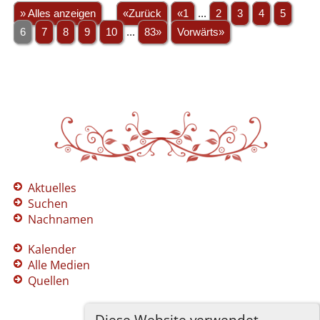
» Alles anzeigen
«Zurück
«1
...
2
3
4
5
6
7
8
9
10
...
83»
Vorwärts»
Aktuelles
Suchen
Nachnamen
Kalender
Alle Medien
Quellen
Diese Website verwendet