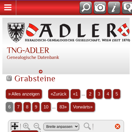
TNG-ADLER
Genealogische Datenbank
Grabsteine
» Alles anzeigen
«Zurück
«1
...
2
3
4
5
6
7
8
9
10
...
83»
Vorwärts»