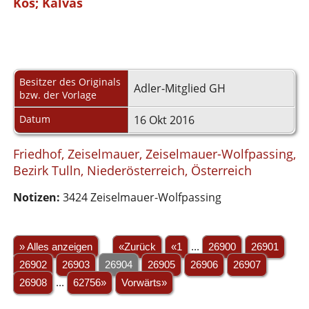
Kos; Kalvas
Besitzer des Originals
Adler-Mitglied GH
bzw. der Vorlage
Datum
16 Okt 2016
Friedhof, Zeiselmauer, Zeiselmauer-Wolfpassing,
Bezirk Tulln, Niederösterreich, Österreich
Notizen:
3424 Zeiselmauer-Wolfpassing
» Alles anzeigen
«Zurück
«1
...
26900
26901
26902
26903
26904
26905
26906
26907
26908
...
62756»
Vorwärts»