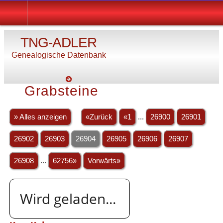
TNG-ADLER
Genealogische Datenbank
Grabsteine
» Alles anzeigen
«Zurück
«1
...
26900
26901
26902
26903
26904
26905
26906
26907
26908
...
62756»
Vorwärts»
Wird geladen...