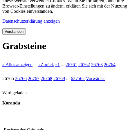
Diese Website verwendet Cookies. Wenn Sie fortfahren, ohne Ihre
Browser-Einstellungen zu ändern, erklären Sie sich mit der Nutzung
von Cookies einverstanden.
Datenschutzerklärung anzeigen
Verstanden
Grabsteine
» Alles anzeigen
«Zurück
«1
...
26761
26762
26763
26764
26765
26766
26767
26768
26769
...
62756»
Vorwärts»
Wird geladen...
Koranda
Besitzer des Originals