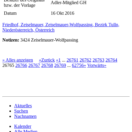
Adler-Mitglied GH
bzw. der Vorlage
Datum
16 Okt 2016
Friedhof, Zeiselmauer, Zeiselmauer-Wolfpassing, Bezirk Tulln,
Niederösterreich, Österreich
Notizen:
3424 Zeiselmauer-Wolfpassing
» Alles anzeigen
«Zurück
«1
...
26761
26762
26763
26764
26765
26766
26767
26768
26769
...
62756»
Vorwärts»
Aktuelles
Suchen
Nachnamen
Kalender
Alle Medien