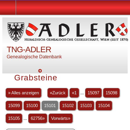
TNG-ADLER
Genealogische Datenbank
Grabsteine
» Alles anzeigen
«Zurück
«1
...
15097
15098
15099
15100
15101
15102
15103
15104
15105
...
62756»
Vorwärts»