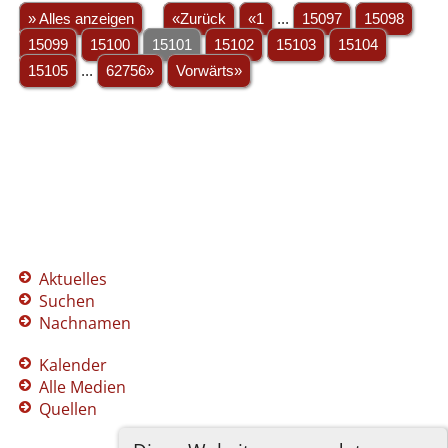
» Alles anzeigen
«Zurück
«1
...
15097
15098
15099
15100
15101
15102
15103
15104
15105
...
62756»
Vorwärts»
Aktuelles
Suchen
Nachnamen
Kalender
Alle Medien
Quellen