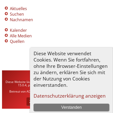
Aktuelles
Suchen
Nachnamen
Kalender
Alle Medien
Quellen
Diese Website verwendet
Cookies. Wenn Sie fortfahren,
ohne Ihre Browser-Einstellungen
zu ändern, erklären Sie sich mit
TNG-ADLER
©
2026
der Nutzung von Cookies
Diese Website läuft mit
The Next Generation of Genealogy Sitebuilding
v.
einverstanden.
15.0.4, programmiert von Darrin Lythgoe © 2001-2026.
Betreut von
ADLER Heraldisch-Genealogische Gesellschaft, Wien
. |
Datenschutzerklärung
.
Datenschutzerklärung anzeigen
Zur Desktop-Webseite wechseln
Verstanden