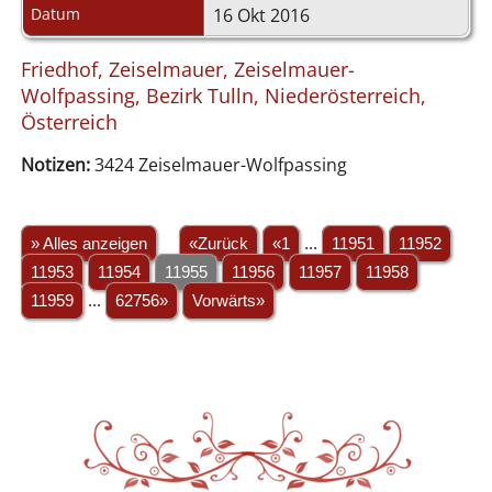
Datum
16 Okt 2016
Friedhof, Zeiselmauer, Zeiselmauer-
Wolfpassing, Bezirk Tulln, Niederösterreich,
Österreich
Notizen:
3424 Zeiselmauer-Wolfpassing
» Alles anzeigen
«Zurück
«1
...
11951
11952
11953
11954
11955
11956
11957
11958
11959
...
62756»
Vorwärts»