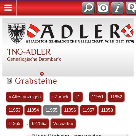
TNG-ADLER
Genealogische Datenbank
Grabsteine
» Alles anzeigen
«Zurück
«1
...
11951
11952
11953
11954
11955
11956
11957
11958
11959
...
62756»
Vorwärts»