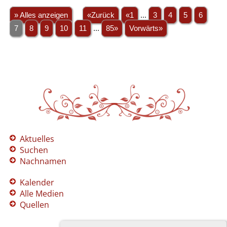
» Alles anzeigen
«Zurück
«1
...
3
4
5
6
7
8
9
10
11
...
85»
Vorwärts»
Aktuelles
Suchen
Nachnamen
Kalender
Alle Medien
Quellen