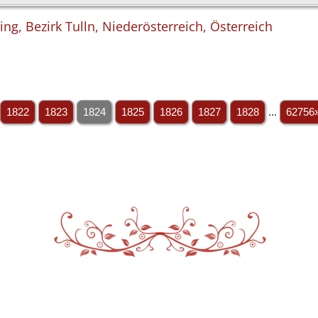
ng, Bezirk Tulln, Niederösterreich, Österreich
1822
1823
1824
1825
1826
1827
1828
...
62756