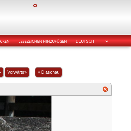
CKEN
LESEZEICHEN HINZUFÜGEN
»
Vorwärts»
» Diaschau