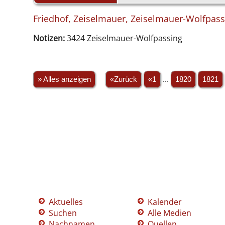
Friedhof, Zeiselmauer, Zeiselmauer-Wolfpassi
Notizen:
3424 Zeiselmauer-Wolfpassing
» Alles anzeigen
«Zurück
«1
...
1820
1821
Aktuelles
Kalender
Suchen
Alle Medien
Nachnamen
Quellen