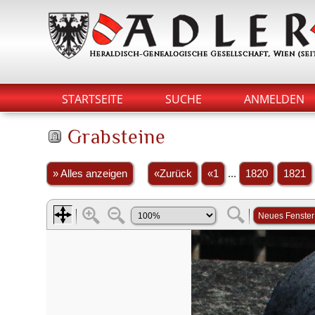
STARTSEITE
SUCHE
ANMELDEN
Grabsteine
» Alles anzeigen
«Zurück
«1
...
1820
1821