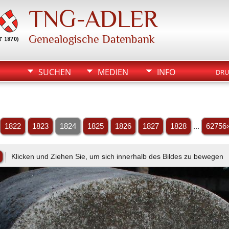
TNG-ADLER
Genealogische Datenbank
SUCHEN
MEDIEN
INFO
DRU
1822
1823
1824
1825
1826
1827
1828
...
62756