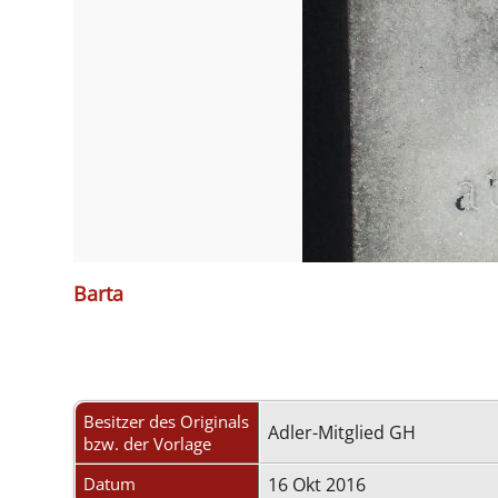
Barta
Besitzer des Originals
Adler-Mitglied GH
bzw. der Vorlage
Datum
16 Okt 2016