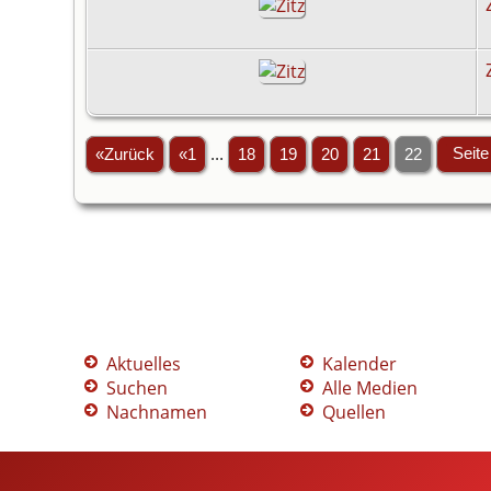
«Zurück
«1
...
18
19
20
21
22
Aktuelles
Kalender
Suchen
Alle Medien
Nachnamen
Quellen