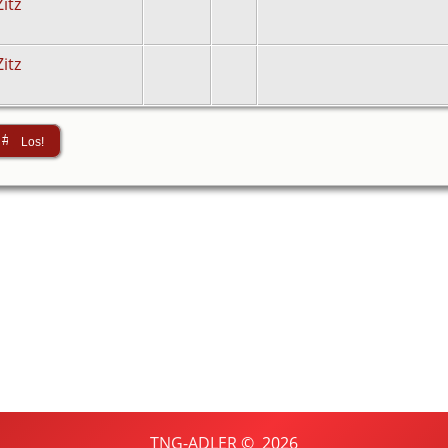
Zitz
Zitz
TNG-ADLER
©
2026