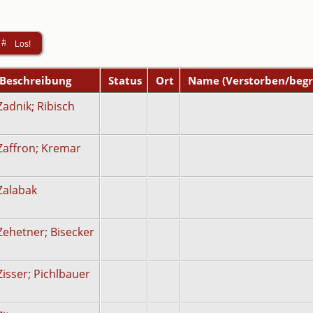
Beschreibung
Status
Ort
Name (Verstorben/begr
Zadnik; Ribisch
Zaffron; Kremar
Zalabak
Zehetner; Bisecker
Zisser; Pichlbauer