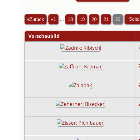
«Zurück
«1
...
18
19
20
21
22
Vorschaubild