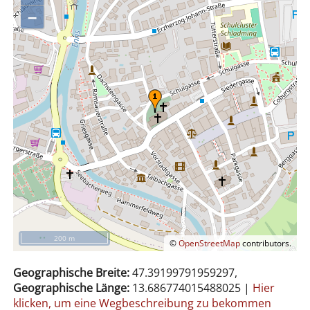
–
200 m
©
OpenStreetMap
contributors.
Geographische Breite:
47.39199791959297,
Geographische Länge:
13.686774015488025
|
Hier
klicken, um eine Wegbeschreibung zu bekommen