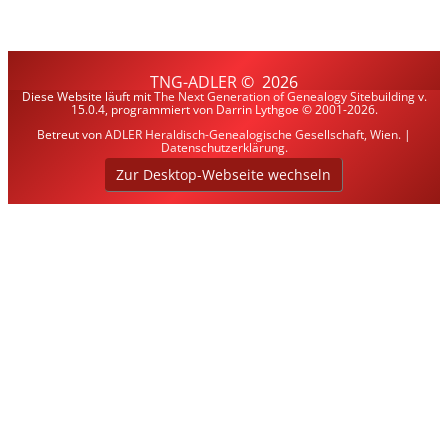
TNG-ADLER
©
2026
Diese Website läuft mit
The Next Generation of Genealogy Sitebuilding
v.
15.0.4, programmiert von Darrin Lythgoe © 2001-2026.
Betreut von
ADLER Heraldisch-Genealogische Gesellschaft, Wien
. |
Datenschutzerklärung
.
Zur Desktop-Webseite wechseln