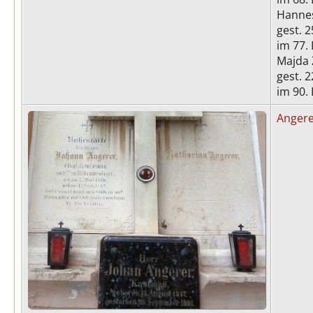
Hannes
gest. 2
im 77. 
Majda 
gest. 
im 90.
Anger