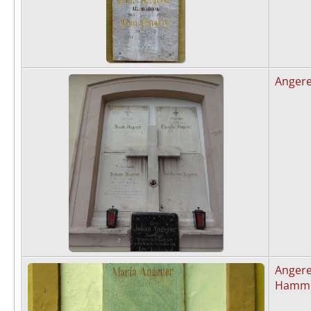
Anger
Angere
Hammer