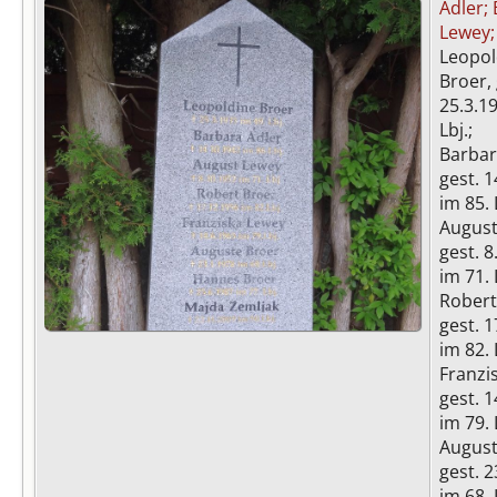
Adler; 
Lewey;
Leopol
Broer, 
25.3.1
Lbj.;
Barbar
gest. 
im 85. 
August
gest. 8
im 71. 
Robert
gest. 
im 82. 
Franzi
gest. 1
im 79. 
August
gest. 2
im 68. 