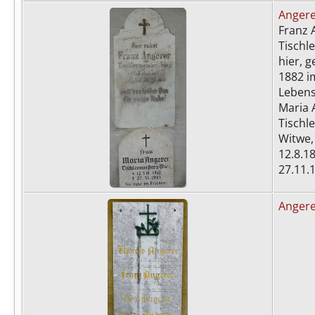
Anger
Franz 
Tischl
hier, ge
1882 i
Lebens
Maria 
Tischl
Witwe,
12.8.18
27.11.
Anger