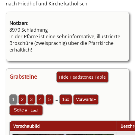
nach Friedhof und Kirche katholisch
Notizen:
8970 Schladming
In der Pfarre ist eine sehr informative, illustrierte
Broschüre (zweisprachig) über die Pfarrkirche
erhältlich!
Grabsteine
Hide Headstones Table
1
2
3
4
5
...
16»
Vorwärts»
Vorschaubild
Beschr