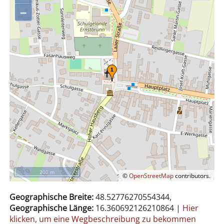
–
200 m
©
OpenStreetMap
contributors.
Geographische Breite:
48.52776270554344,
Geographische Länge:
16.360692126210864
|
Hier
klicken, um eine Wegbeschreibung zu bekommen