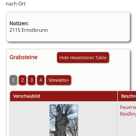
nach Ort
Notizen:
2115 Ernstbrunn
Grabsteine
Hide Headstones Table
1
2
3
4
Vorwärts»
Vorschaubild
Beschr
Feuerw
Reidlin