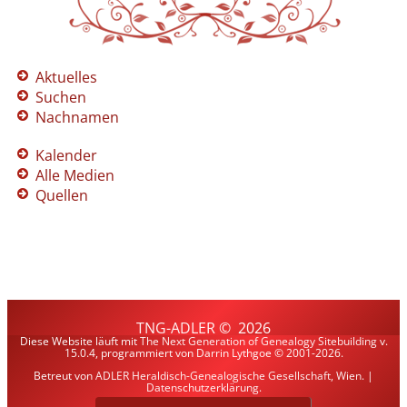
Aktuelles
Suchen
Nachnamen
Kalender
Alle Medien
Quellen
TNG-ADLER
©
2026
Diese Website läuft mit
The Next Generation of Genealogy Sitebuilding
v.
15.0.4, programmiert von Darrin Lythgoe © 2001-2026.
Betreut von
ADLER Heraldisch-Genealogische Gesellschaft, Wien
. |
Datenschutzerklärung
.