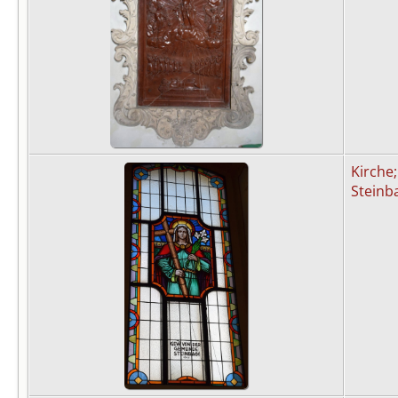
Kirche;
Steinb