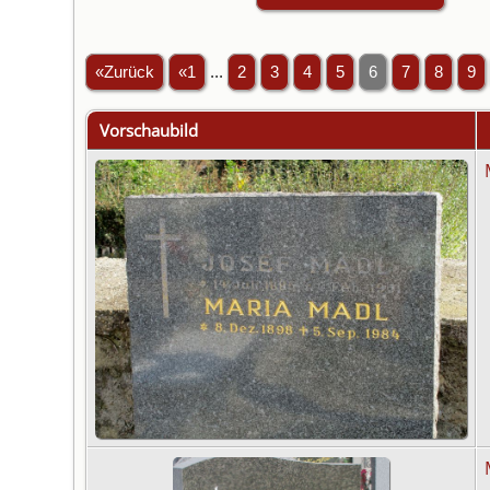
«Zurück
«1
...
2
3
4
5
6
7
8
9
Vorschaubild