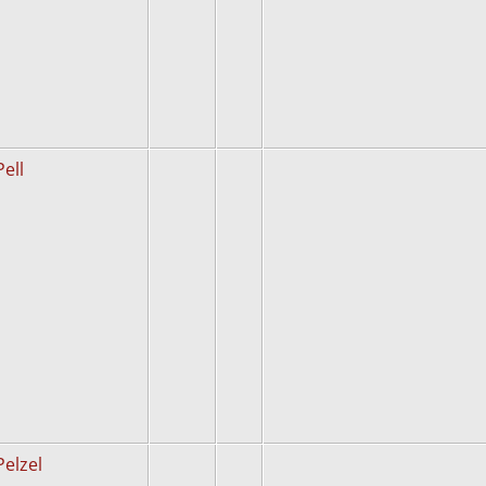
Pell
Pelzel