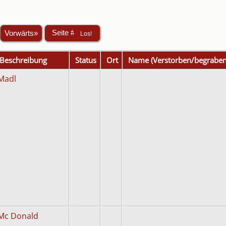
Vorwärts»
Beschreibung
Status
Ort
Name (Verstorben/begraben
Madl
Mc Donald