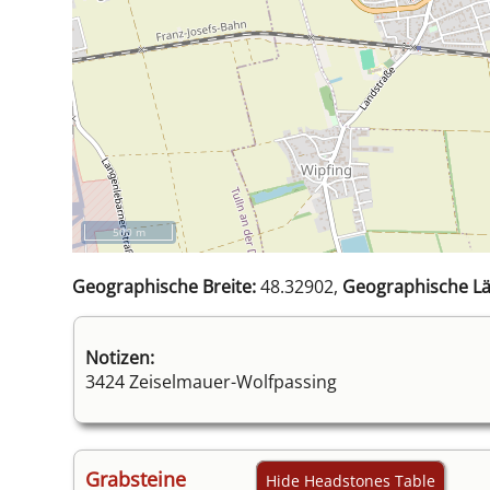
500 m
Geographische Breite:
48.32902,
Geographische Lä
Notizen:
3424 Zeiselmauer-Wolfpassing
Grabsteine
Hide Headstones Table