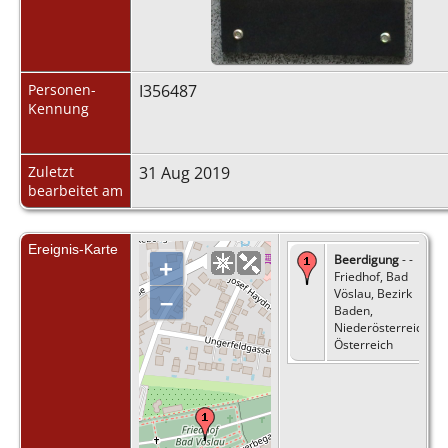
Personen-
I356487
Kennung
Zuletzt
31 Aug 2019
bearbeitet am
Ereignis-Karte
Beerdigung
- -
+
Friedhof, Bad
Vöslau, Bezirk
–
Baden,
Niederösterreich,
Österreich