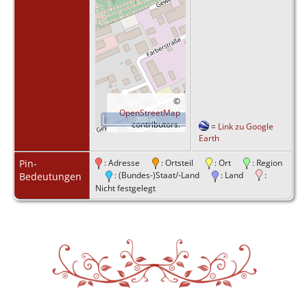
©
OpenStreetMap
200 m
contributors.
=
Link zu Google
Earth
Pin-
: Adresse
: Ortsteil
: Ort
: Region
: (Bundes-)Staat/-Land
: Land
:
Bedeutungen
Nicht festgelegt