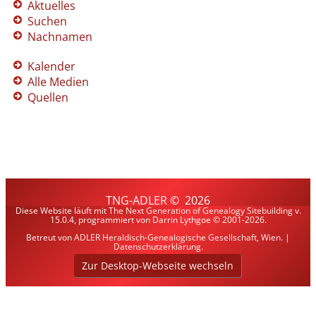
Aktuelles
Suchen
Nachnamen
Kalender
Alle Medien
Quellen
TNG-ADLER
©
2026
Diese Website läuft mit
The Next Generation of Genealogy Sitebuilding
v.
15.0.4, programmiert von Darrin Lythgoe © 2001-2026.
Betreut von
ADLER Heraldisch-Genealogische Gesellschaft, Wien
. |
Datenschutzerklärung
.
Zur Desktop-Webseite wechseln