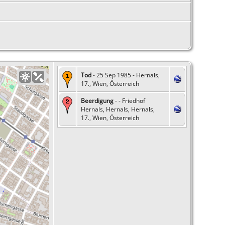
Tod
- 25 Sep 1985 - Hernals,
17., Wien, Österreich
Beerdigung
- - Friedhof
Hernals, Hernals, Hernals,
17., Wien, Österreich