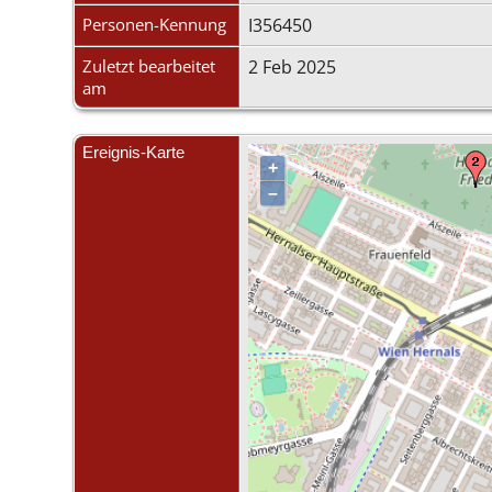
Personen-Kennung
I356450
Zuletzt bearbeitet
2 Feb 2025
am
Ereignis-Karte
+
–