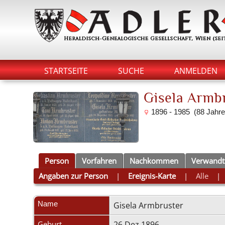
STARTSEITE
SUCHE
ANMELDEN
Gisela Armb
1896 - 1985 (88 Jahre
Person
Vorfahren
Nachkommen
Verwandt
Angaben zur Person
|
Ereignis-Karte
|
Alle
Name
Gisela
Armbruster
Geburt
26 Dez 1896