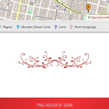
©
OpenStreet
: Region
: (Bundes-)Staat/-Land
: Land
: Nicht festgelegt
TNG-ADLER
©
2026