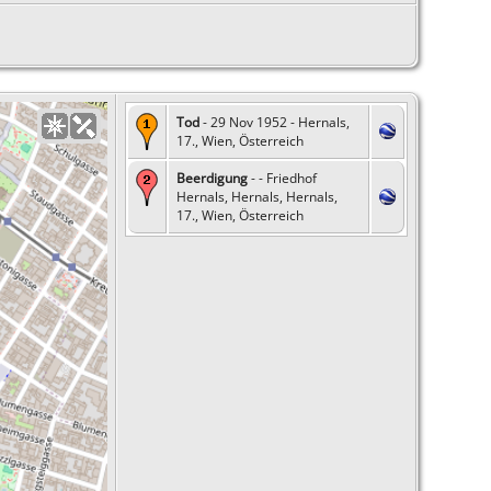
Tod
- 29 Nov 1952 - Hernals,
17., Wien, Österreich
Beerdigung
- - Friedhof
Hernals, Hernals, Hernals,
17., Wien, Österreich