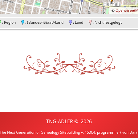
©
OpenStreet
: Region
: (Bundes-)Staat/-Land
: Land
: Nicht festgelegt
TNG-ADLER
©
2026
The Next Generation of Genealogy Sitebuilding
v. 15.0.4, programmiert von Darr