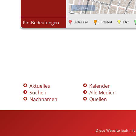
200 m
Pin-Bedeutungen
: Adresse
: Ortsteil
: Ort
Aktuelles
Kalender
Suchen
Alle Medien
Nachnamen
Quellen
Diese Website läuft mit