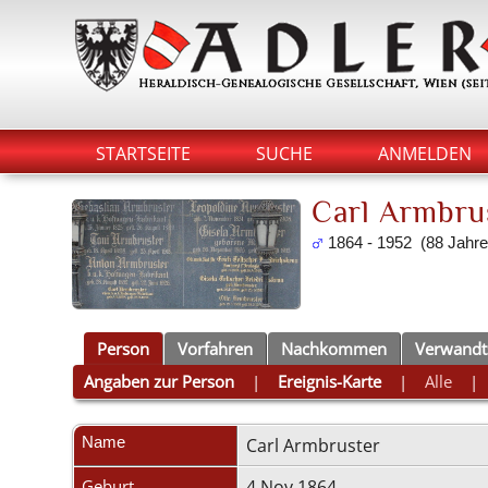
STARTSEITE
SUCHE
ANMELDEN
Carl Armbru
1864 - 1952 (88 Jahre
Person
Vorfahren
Nachkommen
Verwandt
Angaben zur Person
|
Ereignis-Karte
|
Alle
Name
Carl
Armbruster
Geburt
4 Nov 1864