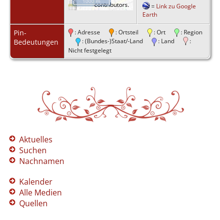
1000 m
contributors.
=
Link zu Google
Earth
Pin-
: Adresse
: Ortsteil
: Ort
: Region
: (Bundes-)Staat/-Land
: Land
:
Bedeutungen
Nicht festgelegt
Aktuelles
Suchen
Nachnamen
Kalender
Alle Medien
Quellen