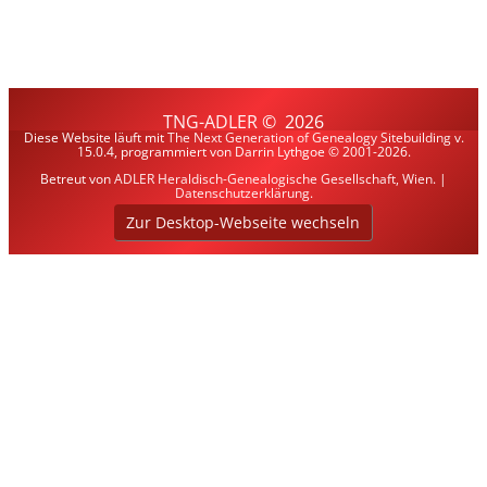
TNG-ADLER
©
2026
Diese Website läuft mit
The Next Generation of Genealogy Sitebuilding
v.
15.0.4, programmiert von Darrin Lythgoe © 2001-2026.
Betreut von
ADLER Heraldisch-Genealogische Gesellschaft, Wien
. |
Datenschutzerklärung
.
Zur Desktop-Webseite wechseln