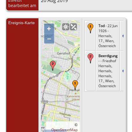
20 Aug 2019
bearbeitet am
Ereignis-Karte
Tod
- 22 Jun
+
1926 -
Hernals,
–
17., Wien,
Österreich
Beerdigung
- - Friedhof
Hernals,
Hernals,
Hernals,
17., Wien,
Österreich
©
OpenStreetMap