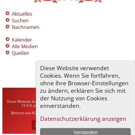
Aktuelles
Suchen
Nachnamen
Kalender
Alle Medien
Quellen
Diese Website verwendet
Cookies. Wenn Sie fortfahren,
ohne Ihre Browser-Einstellungen
zu ändern, erklären Sie sich mit
TNG-ADLER
©
2026
der Nutzung von Cookies
Diese Website läuft mit
The Next Generation of Genealogy Sitebuilding
v.
einverstanden.
15.0.4, programmiert von Darrin Lythgoe © 2001-2026.
Betreut von
ADLER Heraldisch-Genealogische Gesellschaft, Wien
. |
Datenschutzerklärung
.
Datenschutzerklärung anzeigen
Zur Desktop-Webseite wechseln
Verstanden