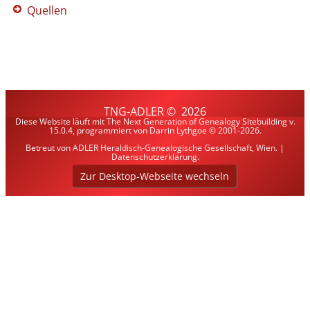
Quellen
TNG-ADLER
©
2026
Diese Website läuft mit
The Next Generation of Genealogy Sitebuilding
v.
15.0.4, programmiert von Darrin Lythgoe © 2001-2026.
Betreut von
ADLER Heraldisch-Genealogische Gesellschaft, Wien
. |
Datenschutzerklärung
.
Zur Desktop-Webseite wechseln