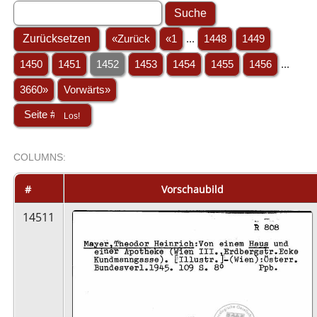
«Zurück
«1
...
1448
1449
1450
1451
1452
1453
1454
1455
1456
...
3660»
Vorwärts»
COL
UMN
S:
STACK
#
Vorschaubild
14511