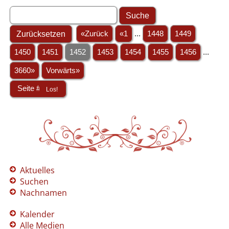
«Zurück
«1
...
1448
1449
1450
1451
1452
1453
1454
1455
1456
...
3660»
Vorwärts»
Aktuelles
Suchen
Nachnamen
Kalender
Alle Medien