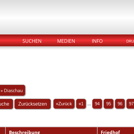
SUCHEN
MEDIEN
INFO
DRU
» Diaschau
«Zurück
«1
...
94
95
96
97
Beschreibung
Friedhof