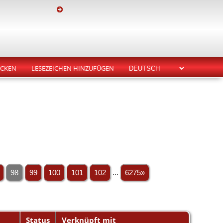
CKEN
LESEZEICHEN HINZUFÜGEN
98
99
100
101
102
...
6275»
Status
Verknüpft mit