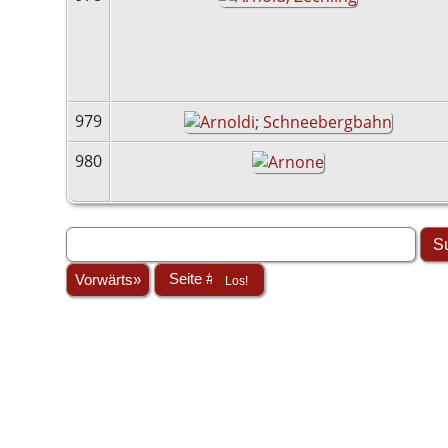
979
980
Vorwärts»