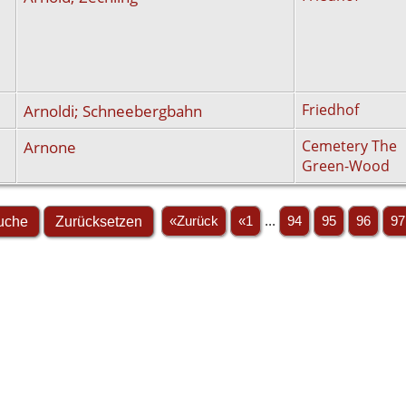
Arnoldi; Schneebergbahn
Friedhof
Arnone
Cemetery The
Green-Wood
«Zurück
«1
...
94
95
96
97