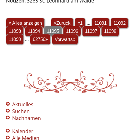
Notizen:
3263 St. Leonhard am Walde
» Alles anzeigen
«Zurück
«1
...
11091
11092
11093
11094
11095
11096
11097
11098
11099
...
62756»
Vorwärts»
Aktuelles
Suchen
Nachnamen
Kalender
Alle Medien