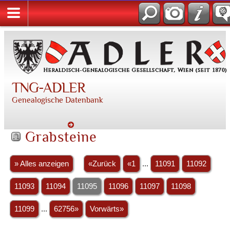
TNG-ADLER
Genealogische Datenbank
Grabsteine
» Alles anzeigen
«Zurück
«1
...
11091
11092
11093
11094
11095
11096
11097
11098
11099
...
62756»
Vorwärts»