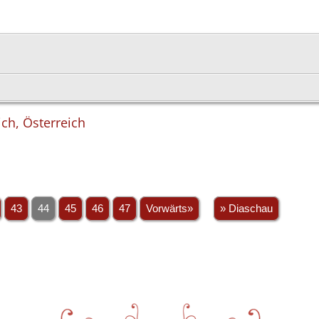
ich, Österreich
43
44
45
46
47
Vorwärts»
» Diaschau