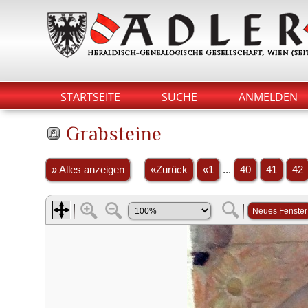
STARTSEITE
SUCHE
ANMELDEN
Grabsteine
» Alles anzeigen
«Zurück
«1
...
40
41
42