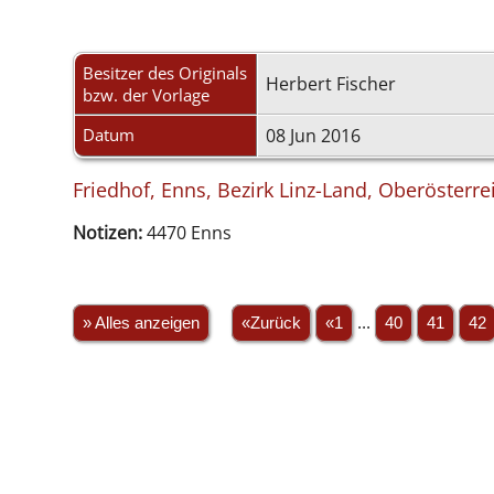
Besitzer des Originals
Herbert Fischer
bzw. der Vorlage
Datum
08 Jun 2016
Friedhof, Enns, Bezirk Linz-Land, Oberösterre
Notizen:
4470 Enns
» Alles anzeigen
«Zurück
«1
...
40
41
42