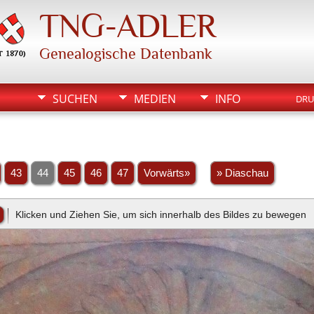
TNG-ADLER
Genealogische Datenbank
SUCHEN
MEDIEN
INFO
DRU
43
44
45
46
47
Vorwärts»
» Diaschau